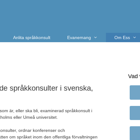
Anlita språkkonsult
Evanemang
Om Ess
Vad 
e språkkonsulter i svenska,
som är, eller ska bli, examinerad språkkonsult i
holms eller Umeå universitet.
onsulter, ordnar konferenser och
tten om språket inom den offentliga förvaltningen