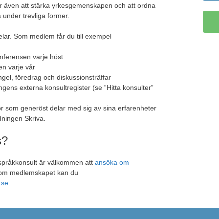
 är även att stärka yrkesgemenskapen och att ordna
 under trevliga former.
lar. Som medlem får du till exempel
nferensen varje höst
en varje vår
ingel, föredrag och diskussionsträffar
ngens externa konsultregister (se ”Hitta konsulter”
legor som generöst delar med sig av sina erfarenheter
dningen Skriva.
s?
språkkonsult är välkommen att
ansöka om
 om medlemskapet kan du
.se
.