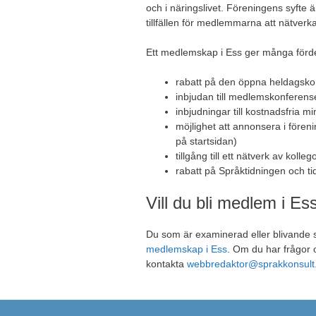
och i näringslivet. Föreningens syfte
tillfällen för medlemmarna att nätverka
Ett medlemskap i Ess ger många förde
rabatt på den öppna heldagsko
inbjudan till medlemskonferens
inbjudningar till kostnadsfria m
möjlighet att annonsera i föreni
på startsidan)
tillgång till ett nätverk av kol
rabatt på Språktidningen och ti
Vill du bli medlem i Es
Du som är examinerad eller blivande 
medlemskap i Ess
. Om du har frågor
kontakta
webbredaktor@sprakkonsult