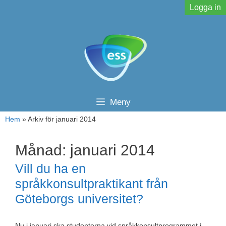
Hoppa
Logga in
till
innehåll
Meny
Hem
»
Arkiv för januari 2014
Månad:
januari 2014
Vill du ha en
språkkonsultpraktikant från
Göteborgs universitet?
Nu i januari ska studenterna vid språkkonsultprogrammet i