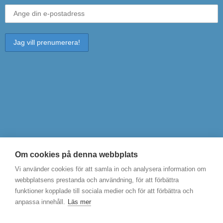
© 2026 Ess - Examinerade språkkonsulter i svenska
Om cookies på denna webbplats
Vi använder cookies för att samla in och analysera information om
Fatal error
: Uncaught wfWAFStorageFileException: Unable to verify
webbplatsens prestanda och användning, för att förbättra
temporary file contents for atomic writing. in
funktioner kopplade till sociala medier och för att förbättra och
/home/sprakkon/public_html/wp-
anpassa innehåll.
Läs mer
content/plugins/wordfence/vendor/wordfence/wf-
waf/src/lib/storage/file.php:51 Stack trace: #0