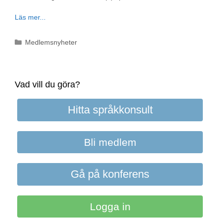
Läs mer...
Kategorier
Medlemsnyheter
Vad vill du göra?
Hitta språkkonsult
Bli medlem
Gå på konferens
Logga in