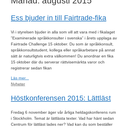
Månad:
augusti 2015
Ess bjuder in till Fairtrade-fika
Vi i styrelsen bjuder in alla som vill att vara med i fikalaget
”Examinerade språkkonsulter i svenska” i årets upplaga av
Fairtrade Challenge 15 oktober. Du som är språkkonsult,
språkkonsultstudent, kollega eller språkarbetare på annat
sätt är naturligtvis extra välkommen! Du anordnar en fika
15 oktober där du serverar rättvisemärkta varor och
registrerar sedan fikan
Läs mer...
Kategorier
Nyheter
Höstkonferensen 2015: Lättläst
Fredag 6 november äger vår årliga heldagskonferens rum
i Stockholm. Temat är lättlästa texter. Vad har hänt sedan
Centrum för lättläst lades ner? Vad kan du som beställer