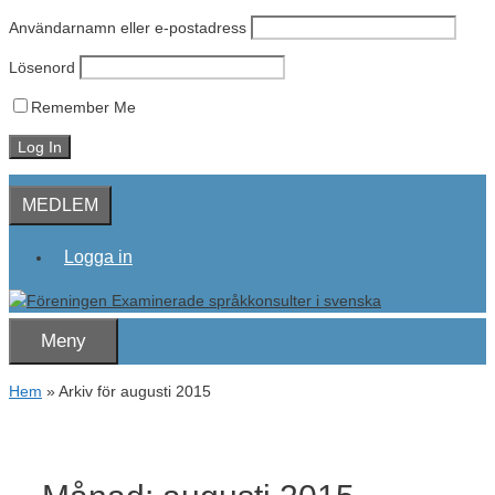
Användarnamn eller e-postadress
Lösenord
Remember Me
Hoppa
MEDLEM
till
innehåll
Logga in
Meny
Hem
»
Arkiv för augusti 2015