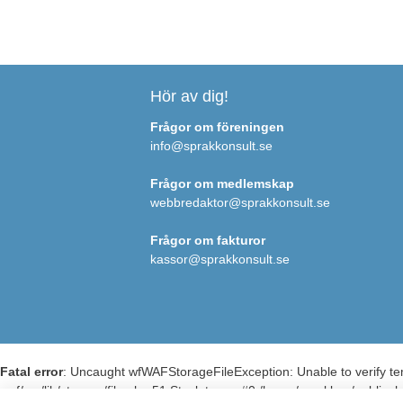
Hör av dig!
Frågor om föreningen
info@sprakkonsult.se
Frågor om medlemskap
webbredaktor@sprakkonsult.se
Frågor om fakturor
kassor@sprakkonsult.se
Fatal error
: Uncaught wfWAFStorageFileException: Unable to verify tem
waf/src/lib/storage/file.php:51 Stack trace: #0 /home/sprakkon/public