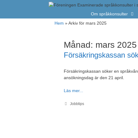
Hoppa
till
Om språkkonsulter
innehåll
Hem
»
Arkiv för mars 2025
Månad:
mars 2025
Försäkringskassan sök
Försäkringskassan söker en språkvård
ansökningsdag är den 21 april.
Läs mer...
Kategorier
Jobbtips