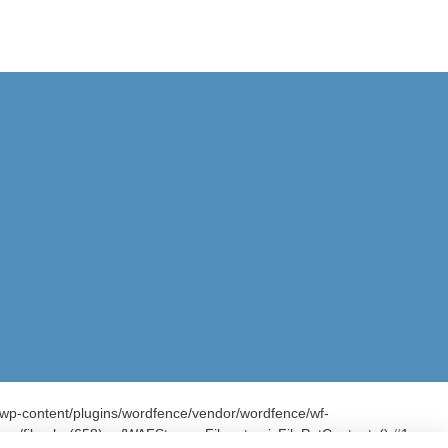
l/wp-content/plugins/wordfence/vendor/wordfence/wf-
rage/file.php(658): wfWAFStorageFile::atomicFilePutContents() #1