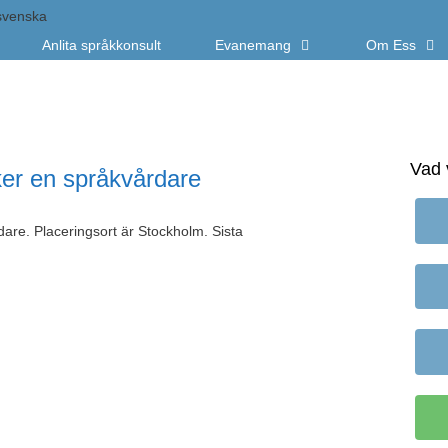
Anlita språkkonsult
Evanemang
Om Ess
Vad 
er en språkvårdare
are. Placeringsort är Stockholm. Sista