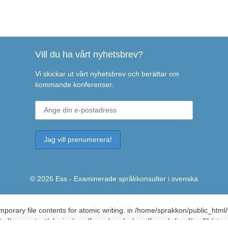
Vill du ha vårt nyhetsbrev?
Vi skickar ut vårt nyhetsbrev och berättar om
kommande konferenser.
© 2026 Ess - Examinerade språkkonsulter i svenska
porary file contents for atomic writing. in /home/sprakkon/public_htm
_html/wp-content/plugins/wordfence/vendor/wordfence/wf-waf/src/lib/sto